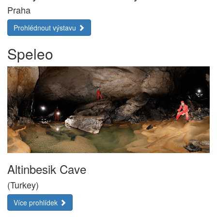
Praha
Prohlédnout výstavu
Speleo
Altinbesik Cave
(Turkey)
Více prohlídek